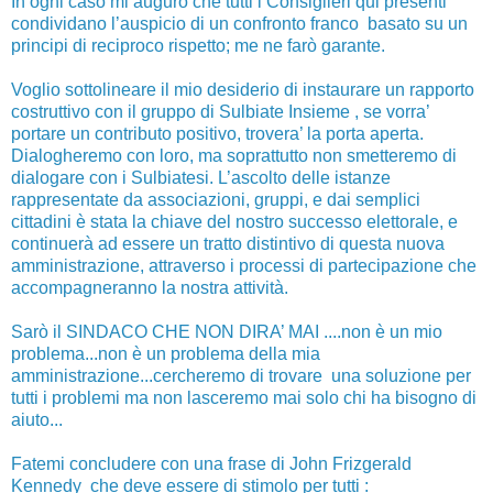
In ogni caso mi auguro che tutti i Consiglieri qui presenti
condividano l’auspicio di un confronto franco basato su un
principi di reciproco rispetto; me ne farò garante.
Voglio sottolineare il mio desiderio di instaurare un rapporto
costruttivo con il gruppo di Sulbiate Insieme , se vorra’
portare un contributo positivo, trovera’ la porta aperta.
Dialogheremo con loro, ma soprattutto non smetteremo di
dialogare con i Sulbiatesi. L’ascolto delle istanze
rappresentate da associazioni, gruppi, e dai semplici
cittadini è stata la chiave del nostro successo elettorale, e
continuerà ad essere un tratto distintivo di questa nuova
amministrazione, attraverso i processi di partecipazione che
accompagneranno la nostra attività.
Sarò il SINDACO CHE NON DIRA’ MAI ....non è un mio
problema...non è un problema della mia
amministrazione...cercheremo di trovare una soluzione per
tutti i problemi ma non lasceremo mai solo chi ha bisogno di
aiuto...
Fatemi concludere con una frase di John Frizgerald
Kennedy che deve essere di stimolo per tutti :