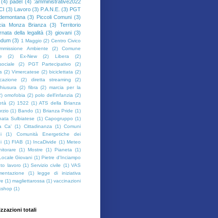
(4)
padel
(4)
:amministrative2022
CI
(3)
Lavoro
(3)
P.A.N.E.
(3)
PGT
demontana
(3)
Piccoli Comuni
(3)
cia Monza Brianza
(3)
Territorio
rnata della legalità
(3)
giovani
(3)
ndum
(3)
1 Maggio
(2)
Centro Civico
mmissione Ambiente
(2)
Comune
e
(2)
Ex-New
(2)
Libera
(2)
sociale
(2)
PGT Partecipativo
(2)
s
(2)
Vimercatese
(2)
biciclettata
(2)
cazione
(2)
diretta streaming
(2)
hiusura
(2)
fibra
(2)
marcia per la
2)
omofobia
(2)
polo dell'infanzia
(2)
ietà
(2)
1522
(1)
ATS della Brianza
rzio
(1)
Bando
(1)
Brianza Pride
(1)
ata Sulbiatese
(1)
Capogruppo
(1)
a Ca'
(1)
Cittadinanza
(1)
Comuni
i
(1)
Comunità Energetiche dei
i
(1)
FIAB
(1)
IncaDivide
(1)
Meteo
itorare
(1)
Mostre
(1)
Pianeta
(1)
Locale Giovani
(1)
Pietre d'Inciampo
to lavoro
(1)
Servizio civile
(1)
VAS
imentazione
(1)
legge di iniziativa
re
(1)
magliettarossa
(1)
vaccinazioni
kshop
(1)
izzazioni totali