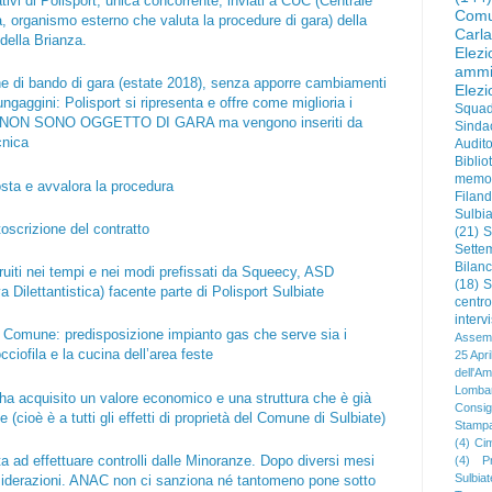
ivi di Polisport, unica concorrente, inviati a CUC (Centrale
Comu
 organismo esterno che valuta la procedure di gara) della
Carl
della Brianza.
Elez
ammi
e di bando di gara (estate 2018), senza apporre cambiamenti
Elez
ungaggini: Polisport si ripresenta e offre come miglioria i
Squad
pi NON SONO OGGETTO DI GARA ma vengono inseriti da
Sinda
cnica
Audit
Biblio
memo
sta e avvalora la procedura
Filan
Sulbia
oscrizione del contratto
(21)
S
Sette
Bilanc
uiti nei tempi e nei modi prefissati da Squeecy, ASD
(18)
S
 Dilettantistica) facente parte di Polisport Sulbiate
centr
interv
al Comune: predisposizione impianto gas che serve sia i
Assemb
ciofila e la cucina dell’area feste
25 Apri
dell'Am
Lombar
o ha acquisito un valore economico e una struttura che è già
Consigl
(cioè è a tutti gli effetti di proprietà del Comune di Sulbiate)
Stamp
(4)
Cim
a ad effettuare controlli dalle Minoranze. Dopo diversi mesi
(4)
P
Sulbia
siderazioni. ANAC non ci sanziona né tantomeno pone sotto