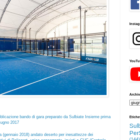
Insta
YouTu
Archiv
licazione bando di gara preparato da Sulbiate Insieme prima
Etiche
giugno 2017
Sul
Per
ra (gennaio 2018) andato deserto per inesattezze dei
(144)