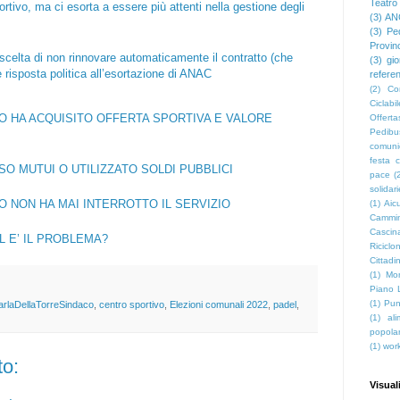
Teatro
ortivo, ma ci esorta a essere più attenti nella gestione degli
(3)
AN
(3)
Pe
Provin
 scelta di non rinnovare automaticamente il contratto (che
(3)
gio
risposta politica all’esortazione di ANAC
refere
(2)
Co
Ciclabil
O HA ACQUISITO OFFERTA SPORTIVA E VALORE
Offerta
Pedibu
comuni
festa c
O MUTUI O UTILIZZATO SOLDI PUBBLICI
pace
(
solidar
O NON HA MAI INTERROTTO IL SERVIZIO
(1)
Aicu
Cammin
Cascin
 E’ IL PROBLEMA?
Riciclon
Cittadin
(1)
Mon
Piano 
(1)
Pun
arlaDellaTorreSindaco
,
centro sportivo
,
Elezioni comunali 2022
,
padel
,
(1)
al
popola
(1)
wor
o:
Visual