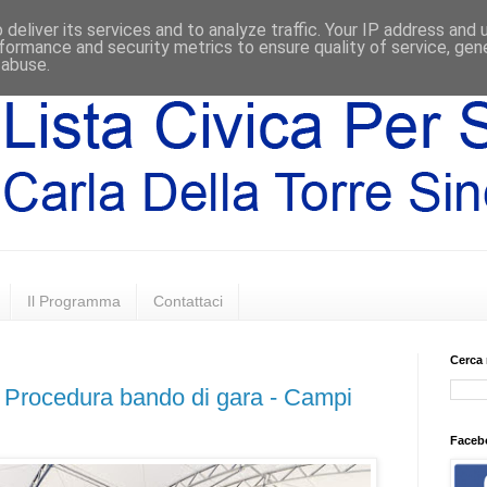
deliver its services and to analyze traffic. Your IP address and
formance and security metrics to ensure quality of service, ge
 abuse.
Il Programma
Contattaci
Cerca 
- Procedura bando di gara - Campi
Faceb