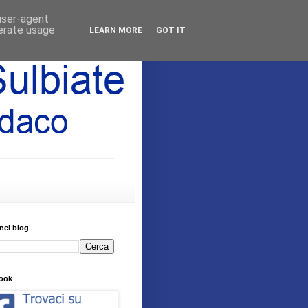
 user-agent
nerate usage
LEARN MORE
GOT IT
nel blog
ook