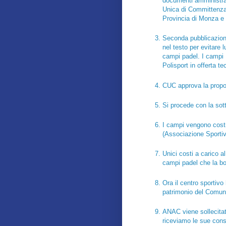
documenti amministrat
Unica di Committenza,
Provincia di Monza e 
Seconda pubblicazion
nel testo per evitare l
campi padel. I cam
Polisport in offerta te
CUC approva la propo
Si procede con la sott
I campi vengono costr
(Associazione Sportiva
Unici costi a carico 
campi padel che la boc
Ora il centro sportiv
patrimonio del Comune 
ANAC viene sollecitat
riceviamo le sue con