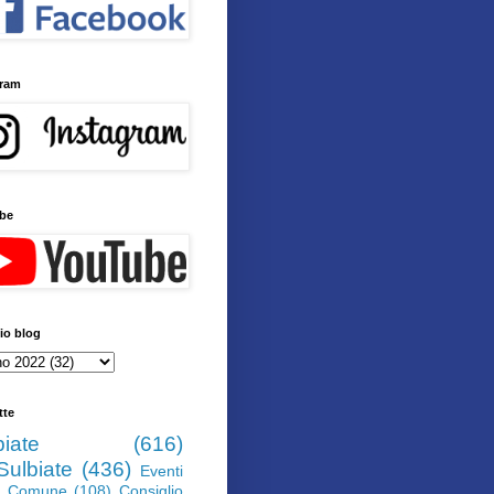
gram
be
io blog
tte
biate
(616)
Sulbiate
(436)
Eventi
Comune
(108)
Consiglio