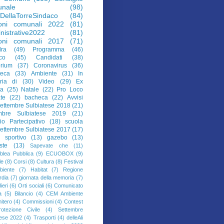
nale
(98)
aDellaTorreSindaco
(84)
ioni comunali 2022
(81)
nistrative2022
(81)
ioni comunali 2017
(71)
ra
(49)
Programma
(46)
co
(45)
Candidati
(38)
orium
(37)
Coronavirus
(36)
teca
(33)
Ambiente
(31)
In
ria di
(30)
Video
(29)
Ex
da
(25)
Natale
(22)
Pro Loco
te
(22)
bacheca
(22)
Avvisi
ettembre Sulbiatese 2018
(21)
mbre Sulbiatese 2019
(21)
io Partecipativo
(18)
scuola
ettembre Sulbiatese 2017
(17)
o sportivo
(13)
gazebo
(13)
iste
(13)
Sapevate che
(11)
lea Pubblica
(9)
ECUOBOX
(9)
le
(8)
Corsi
(8)
Cultura
(8)
Festival
biente
(7)
Habitat
(7)
Regione
dia
(7)
giornata della memoria
(7)
ieri
(6)
Orti sociali
(6)
Comunicato
a
(5)
Bilancio
(4)
CEM Ambiente
itero
(4)
Commissioni
(4)
Contest
rotezione Civile
(4)
Settembre
tese 2022
(4)
Trasporti
(4)
delleAli