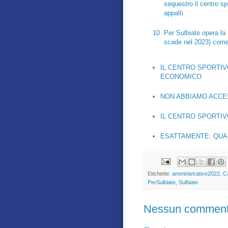
sequestro il centro sp
appalti
Per Sulbiate opera la
scade nel 2023) come 
IL CENTRO SPORTIV
ECONOMICO
NON ABBIAMO ACCES
IL CENTRO SPORTIV
ESATTAMENTE: QUAL
Etichette:
amministrative2022
,
C
PerSulbiate
,
Sulbiate
Nessun comment