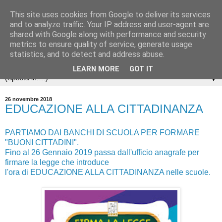
This site uses cookies from Google to deliver its services
and to analyze traffic. Your IP address and user-agent are
shared with Google along with performance and security
metrics to ensure quality of service, generate usage
statistics, and to detect and address abuse.
LEARN MORE
GOT IT
▼
26 novembre 2018
EDUCAZIONE ALLA CITTADINANZA
PARTIAMO DAI BANCHI DI SCUOLA PER FORMARE
"BUONI CITTADINI".
Fino al 26 Gennaio 2019 passa dall'ufficio anagrafe per
firmare la legge che introduce
l'ora di EDUCAZIONE ALLA CITTADINANZA nelle scuole.