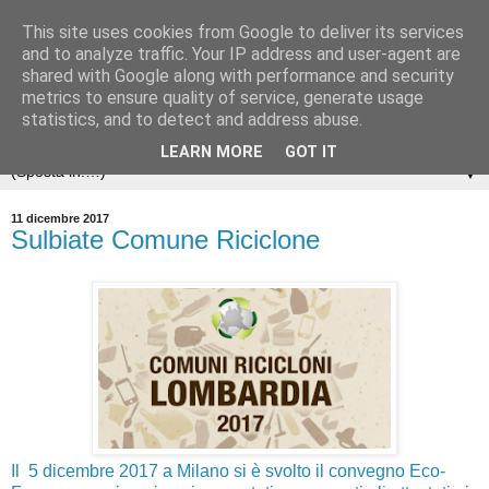
This site uses cookies from Google to deliver its services
and to analyze traffic. Your IP address and user-agent are
shared with Google along with performance and security
metrics to ensure quality of service, generate usage
statistics, and to detect and address abuse.
LEARN MORE
GOT IT
▼
11 dicembre 2017
Sulbiate Comune Riciclone
Il 5 dicembre 2017 a Milano si è svolto il convegno Eco-