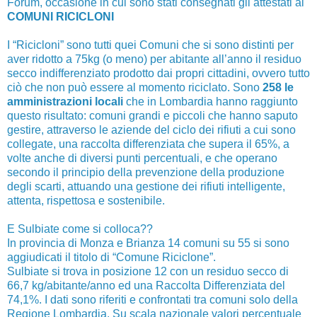
Forum, occasione in cui sono stati consegnati gli attestati ai
COMUNI RICICLONI
I “Ricicloni” sono tutti quei Comuni che si sono distinti per
aver ridotto a 75kg (o meno) per abitante all’anno il residuo
secco indifferenziato prodotto dai propri cittadini, ovvero tutto
ciò che non può essere al momento riciclato. Sono
258 le
amministrazioni locali
che in Lombardia hanno raggiunto
questo risultato: comuni grandi e piccoli che hanno saputo
gestire, attraverso le aziende del ciclo dei rifiuti a cui sono
collegate, una raccolta differenziata che supera il 65%, a
volte anche di diversi punti percentuali, e che operano
secondo il principio della prevenzione della produzione
degli scarti, attuando una gestione dei rifiuti intelligente,
attenta, rispettosa e sostenibile.
E Sulbiate come si colloca??
In provincia di Monza e Brianza 14 comuni su 55 si sono
aggiudicati il titolo di “Comune Riciclone”.
Sulbiate si trova in posizione 12 con un residuo secco di
66,7 kg/abitante/anno ed una Raccolta Differenziata del
74,1%. I dati sono riferiti e confrontati tra comuni solo della
Regione Lombardia. Su scala nazionale valori percentuale