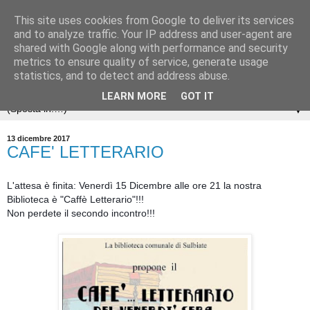
This site uses cookies from Google to deliver its services
and to analyze traffic. Your IP address and user-agent are
shared with Google along with performance and security
metrics to ensure quality of service, generate usage
statistics, and to detect and address abuse.
LEARN MORE
GOT IT
▼
13 dicembre 2017
CAFE' LETTERARIO
L'attesa è finita: Venerdì 15 Dicembre alle ore 21 la nostra
Biblioteca è "Caffè Letterario"!!!
Non perdete il secondo incontro!!!