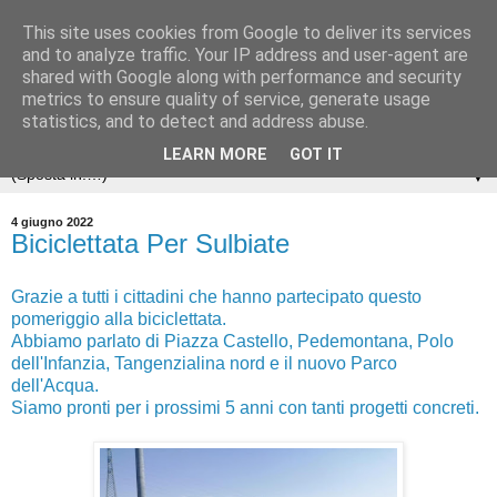
This site uses cookies from Google to deliver its services
and to analyze traffic. Your IP address and user-agent are
shared with Google along with performance and security
metrics to ensure quality of service, generate usage
statistics, and to detect and address abuse.
LEARN MORE
GOT IT
▼
4 giugno 2022
Biciclettata Per Sulbiate
Grazie a tutti i cittadini che hanno partecipato questo
pomeriggio alla biciclettata.
Abbiamo parlato di Piazza Castello, Pedemontana, Polo
dell'Infanzia, Tangenzialina nord e il nuovo Parco
dell'Acqua.
Siamo pronti per i prossimi 5 anni con tanti progetti concreti.