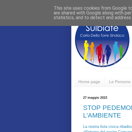
This site uses cookies from Google to 
are shared with Google along with per
statistics, and to detect and address
Home page
Le Persone
27 maggio 2022
STOP PEDEMON
L'AMBIENTE
La nostra lista civica ribadi
all'interno del nostro Comune