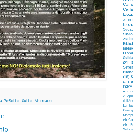
Comu
Carl
Elez
ammi
Elez
Squad
Sinda
Audit
Biblio
memo
Filan
Sulbia
(21)
S
Sette
Bilanc
(18)
S
centr
interv
Assemb
25 Apri
dell'Am
na
,
PerSulbiate
,
Sulbiate
,
Vimercatese
Lombar
Consigl
o:
Stamp
(4)
Cim
(4)
P
nto
Sulbia