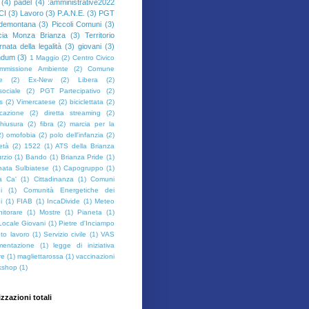
(4)
padel
(4)
:amministrative2022
CI
(3)
Lavoro
(3)
P.A.N.E.
(3)
PGT
demontana
(3)
Piccoli Comuni
(3)
cia Monza Brianza
(3)
Territorio
rnata della legalità
(3)
giovani
(3)
ndum
(3)
1 Maggio
(2)
Centro Civico
mmissione Ambiente
(2)
Comune
e
(2)
Ex-New
(2)
Libera
(2)
sociale
(2)
PGT Partecipativo
(2)
s
(2)
Vimercatese
(2)
biciclettata
(2)
cazione
(2)
diretta streaming
(2)
hiusura
(2)
fibra
(2)
marcia per la
2)
omofobia
(2)
polo dell'infanzia
(2)
ietà
(2)
1522
(1)
ATS della Brianza
rzio
(1)
Bando
(1)
Brianza Pride
(1)
ata Sulbiatese
(1)
Capogruppo
(1)
a Ca'
(1)
Cittadinanza
(1)
Comuni
i
(1)
Comunità Energetiche dei
i
(1)
FIAB
(1)
IncaDivide
(1)
Meteo
itorare
(1)
Mostre
(1)
Pianeta
(1)
Locale Giovani
(1)
Pietre d'Inciampo
to lavoro
(1)
Servizio civile
(1)
VAS
imentazione
(1)
legge di iniziativa
re
(1)
magliettarossa
(1)
vaccinazioni
kshop
(1)
izzazioni totali