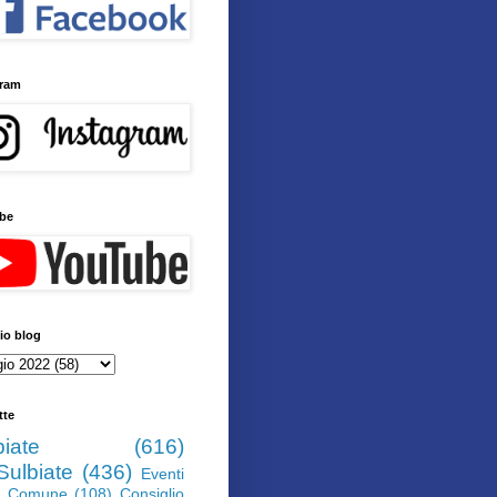
gram
be
io blog
tte
biate
(616)
Sulbiate
(436)
Eventi
Comune
(108)
Consiglio