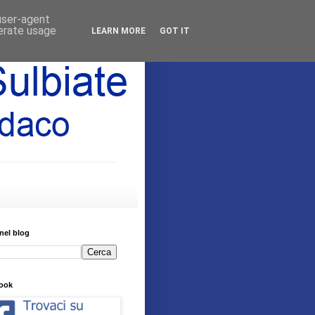
 user-agent
nerate usage
LEARN MORE
GOT IT
nel blog
ook