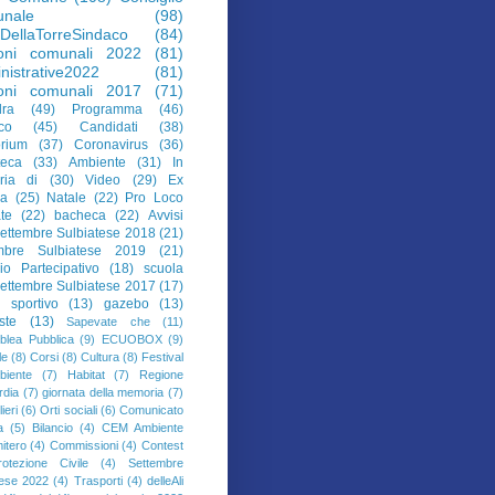
nale
(98)
aDellaTorreSindaco
(84)
ioni comunali 2022
(81)
nistrative2022
(81)
ioni comunali 2017
(71)
ra
(49)
Programma
(46)
co
(45)
Candidati
(38)
orium
(37)
Coronavirus
(36)
teca
(33)
Ambiente
(31)
In
ria di
(30)
Video
(29)
Ex
da
(25)
Natale
(22)
Pro Loco
te
(22)
bacheca
(22)
Avvisi
ettembre Sulbiatese 2018
(21)
mbre Sulbiatese 2019
(21)
io Partecipativo
(18)
scuola
ettembre Sulbiatese 2017
(17)
o sportivo
(13)
gazebo
(13)
iste
(13)
Sapevate che
(11)
lea Pubblica
(9)
ECUOBOX
(9)
le
(8)
Corsi
(8)
Cultura
(8)
Festival
biente
(7)
Habitat
(7)
Regione
dia
(7)
giornata della memoria
(7)
ieri
(6)
Orti sociali
(6)
Comunicato
a
(5)
Bilancio
(4)
CEM Ambiente
itero
(4)
Commissioni
(4)
Contest
rotezione Civile
(4)
Settembre
tese 2022
(4)
Trasporti
(4)
delleAli