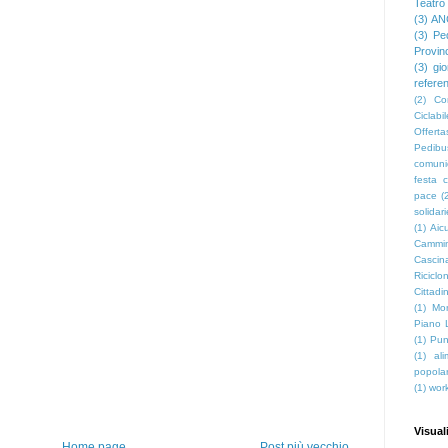
Teatro
(3)
AN
(3)
Pe
Provin
(3)
gio
refere
(2)
Co
Ciclabil
Offerta
Pedibu
comuni
festa c
pace
(
solidar
(1)
Aicu
Cammin
Cascin
Riciclon
Cittadin
(1)
Mon
Piano 
(1)
Pun
(1)
al
popola
(1)
wor
Visual
Home page
Post più vecchio