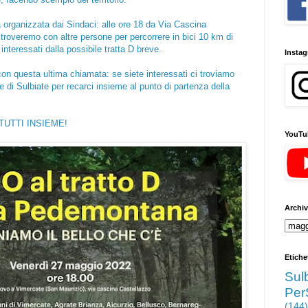
va organizzata dai Sindaci: alle ore 18 da Via Cascina
itroveremo con altre persone per percorrere in bici 10 km di
interessati dalla possibile tratta D breve.
Insta
 con questa ultima chiamata: se siete interessati ci troviamo
 di Sulbiate per recarci insieme al punto di partenza della
TUTTI INSIEME!
YouTu
Archiv
Etiche
Sul
Per
(144)