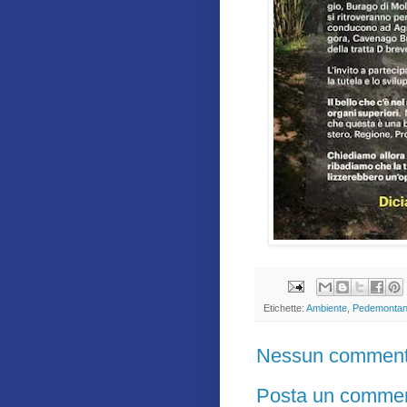
Etichette:
Ambiente
,
Pedemonta
Nessun comment
Posta un comme