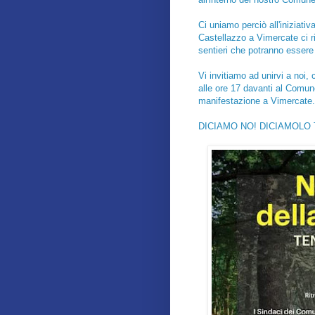
Ci uniamo perciò all'iniziati
Castellazzo a Vimercate ci r
sentieri che potranno essere 
Vi invitiamo ad unirvi a noi,
alle ore 17 davanti al Comune
manifestazione a Vimercate.
DICIAMO NO! DICIAMOLO 