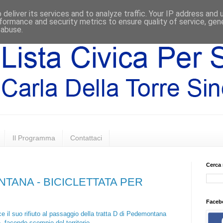
deliver its services and to analyze traffic. Your IP address and
formance and security metrics to ensure quality of service, ge
 abuse.
Il Programma
Contattaci
Cerca 
TANA - BICICLETTATA PER
Faceb
sce il suo rifiuto al passaggio della tratta D di Pedemontana
, facendo scempio del territorio.