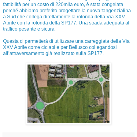
fattibilità per un costo di 220mila euro, è stata congelata
perché abbiamo preferito progettare la nuova tangenzialina
a Sud che collega direttamente la rotonda della Via XXV
Aprile con la rotonda della SP177. Una strada adeguata al
traffico pesante e sicura.
Questa ci permetterà di utilizzare una carreggiata della Via
XXV Aprile come ciclabile per Bellusco collegandosi
all’attraversamento già realizzato sulla SP177.