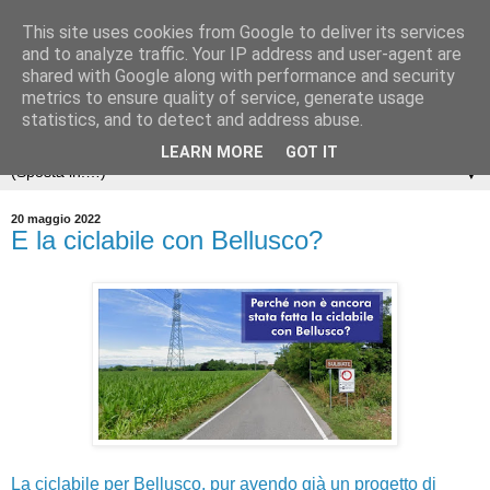
This site uses cookies from Google to deliver its services
and to analyze traffic. Your IP address and user-agent are
shared with Google along with performance and security
metrics to ensure quality of service, generate usage
statistics, and to detect and address abuse.
LEARN MORE
GOT IT
▼
20 maggio 2022
E la ciclabile con Bellusco?
La ciclabile per Bellusco, pur avendo già un progetto di