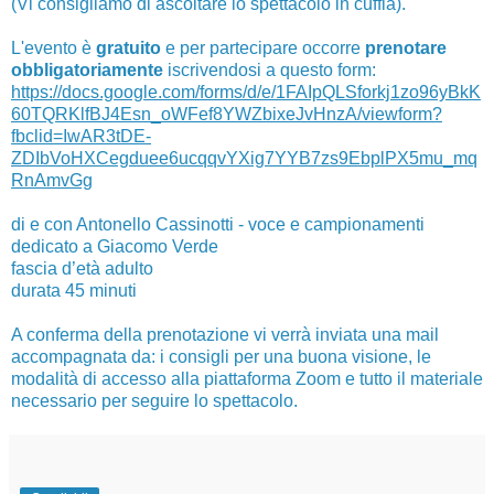
(Vi consigliamo di ascoltare lo spettacolo in cuffia).
L'evento è
gratuito
e per partecipare occorre
prenotare
obbligatoriamente
iscrivendosi a questo form:
https://docs.google.com/forms/d/e/1FAIpQLSforkj1zo96yBkK
60TQRKlfBJ4Esn_oWFef8YWZbixeJvHnzA/viewform?
fbclid=IwAR3tDE-
ZDIbVoHXCegduee6ucqqvYXig7YYB7zs9EbplPX5mu_mq
RnAmvGg
di e con Antonello Cassinotti - voce e campionamenti
dedicato a Giacomo Verde
fascia d’età adulto
durata 45 minuti
A conferma della prenotazione vi verrà inviata una mail
accompagnata da: i consigli per una buona visione, le
modalità di accesso alla piattaforma Zoom e tutto il materiale
necessario per seguire lo spettacolo.