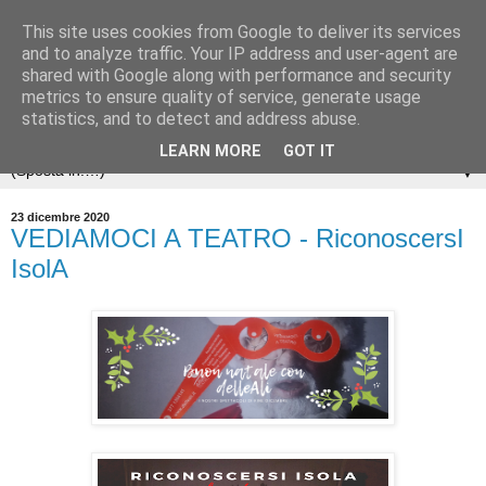
This site uses cookies from Google to deliver its services
and to analyze traffic. Your IP address and user-agent are
shared with Google along with performance and security
metrics to ensure quality of service, generate usage
statistics, and to detect and address abuse.
LEARN MORE
GOT IT
▼
23 dicembre 2020
VEDIAMOCI A TEATRO - RiconoscersI
IsolA