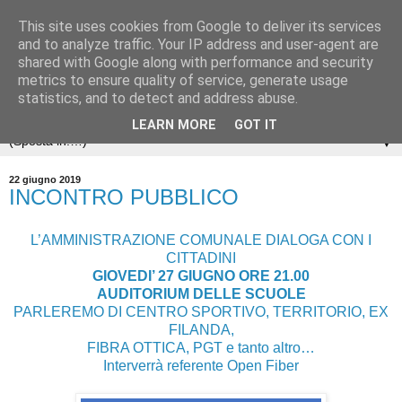
This site uses cookies from Google to deliver its services
and to analyze traffic. Your IP address and user-agent are
shared with Google along with performance and security
metrics to ensure quality of service, generate usage
statistics, and to detect and address abuse.
LEARN MORE
GOT IT
▼
22 giugno 2019
INCONTRO PUBBLICO
L’AMMINISTRAZIONE COMUNALE DIALOGA CON I
CITTADINI
GIOVEDI’ 27 GIUGNO ORE 21.00
AUDITORIUM DELLE SCUOLE
PARLEREMO DI CENTRO SPORTIVO, TERRITORIO, EX
FILANDA,
FIBRA OTTICA, PGT e tanto altro…
Interverrà referente Open Fiber