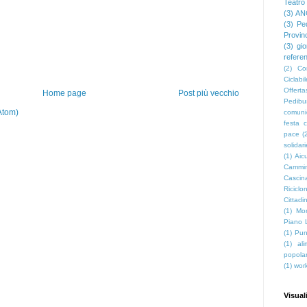
Teatro
(3)
AN
(3)
Pe
Provin
(3)
gio
refere
(2)
Co
Ciclabil
Offerta
Home page
Post più vecchio
Pedibu
Atom)
comuni
festa c
pace
(
solidar
(1)
Aicu
Cammin
Cascin
Riciclon
Cittadin
(1)
Mon
Piano 
(1)
Pun
(1)
al
popola
(1)
wor
Visual