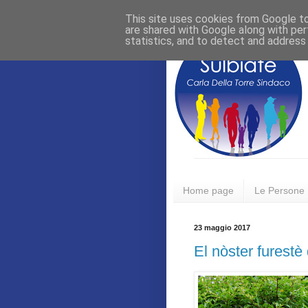
This site uses cookies from Google to 
are shared with Google along with per
statistics, and to detect and address
Home page
Le Persone
23 maggio 2017
El nòster furestè 