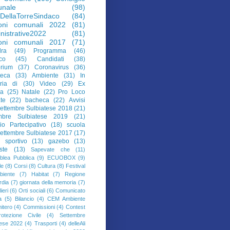
nale
(98)
aDellaTorreSindaco
(84)
ioni comunali 2022
(81)
nistrative2022
(81)
ioni comunali 2017
(71)
ra
(49)
Programma
(46)
co
(45)
Candidati
(38)
orium
(37)
Coronavirus
(36)
teca
(33)
Ambiente
(31)
In
ria di
(30)
Video
(29)
Ex
da
(25)
Natale
(22)
Pro Loco
te
(22)
bacheca
(22)
Avvisi
ettembre Sulbiatese 2018
(21)
mbre Sulbiatese 2019
(21)
io Partecipativo
(18)
scuola
ettembre Sulbiatese 2017
(17)
o sportivo
(13)
gazebo
(13)
iste
(13)
Sapevate che
(11)
lea Pubblica
(9)
ECUOBOX
(9)
le
(8)
Corsi
(8)
Cultura
(8)
Festival
biente
(7)
Habitat
(7)
Regione
dia
(7)
giornata della memoria
(7)
ieri
(6)
Orti sociali
(6)
Comunicato
a
(5)
Bilancio
(4)
CEM Ambiente
itero
(4)
Commissioni
(4)
Contest
rotezione Civile
(4)
Settembre
tese 2022
(4)
Trasporti
(4)
delleAli