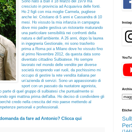
Sono nato a Bari il 18 Marzo del 1979 ma
cresciuto in provincia ad Acquaviva delle fonti.
Ho 2 figli con mia moglie Carmela, pugliese
anche lei: Cristiano di 5 anni e Cassandra di 10
mesi. Ho vissuto la mia infanzia in campagna
Insta
dove mio padre gestiva un ristorante maturando
una particolare sensibilità nei confronti della
natura e dell’ambiente. A 26 anni, dopo la laurea
in ingegneria Gestionale, mi sono trasferito
prima a Roma poi a Milano dove ho vissuto fino
al primo Novembre 2012, da questa data sono
YouTu
diventato cittadino Sulbiatese. Ho sempre
lavorato nel mondo delle vendite per diverse
società ricoprendo vari ruoli, da pochissimo mi
occupo di gestire la rete vendita italiana per
un’azienda di servizi. Sono un appassionato di
sport con un passato da nuotatore agonista,
Archiv
o parte di quel gruppo di sulbiatesi che puntualmente si
endo ogni mattina prima dell'alba. Ho deciso di condividere gli
 perché credo nella crescita del mio paese mettendo al
mpetenze personali e professionali.
Etiche
Sul
domanda da fare ad Antonio? Clicca qui
Per
(144)