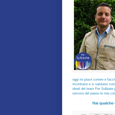
oggi mi piace correre e facci
incontrano e si salutano corr
ideali del team Per Sulbiate
servizio del paese le mie co
Hai qualche 