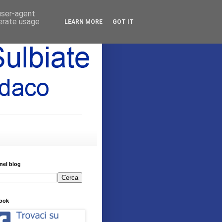
 user-agent
nerate usage
LEARN MORE
GOT IT
nel blog
ook