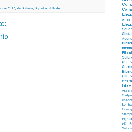
Comu
munali 2017
,
PerSulbiate
,
Squadra
,
Sulbiate
Carl
Elez
ammi
o:
Elez
Squad
Sinda
nto
Audit
Biblio
memo
Filan
Sulbia
(21)
S
Sette
Bilanc
(18)
S
centr
interv
Assemb
25 Apri
dell'Am
Lombar
Consigl
Stamp
(4)
Cim
(4)
P
Sulbia