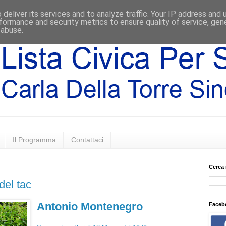
deliver its services and to analyze traffic. Your IP address and
formance and security metrics to ensure quality of service, ge
 abuse.
Il Programma
Contattaci
Cerca 
del tac
Antonio Montenegro
Faceb