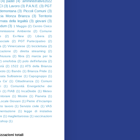
(4)
padel
(4)
:amministrative2022
CI
(3)
Lavoro
(3)
P.A.N.E.
(3)
PGT
demontana
(3)
Piccoli Comuni
(3)
cia Monza Brianza
(3)
Territorio
rnata della legalità
(3)
giovani
(3)
ndum
(3)
1 Maggio
(2)
Centro Civico
mmissione Ambiente
(2)
Comune
e
(2)
Ex-New
(2)
Libera
(2)
sociale
(2)
PGT Partecipativo
(2)
s
(2)
Vimercatese
(2)
biciclettata
(2)
cazione
(2)
diretta streaming
(2)
hiusura
(2)
fibra
(2)
marcia per la
2)
omofobia
(2)
polo dell'infanzia
(2)
ietà
(2)
1522
(1)
ATS della Brianza
rzio
(1)
Bando
(1)
Brianza Pride
(1)
ata Sulbiatese
(1)
Capogruppo
(1)
a Ca'
(1)
Cittadinanza
(1)
Comuni
i
(1)
Comunità Energetiche dei
i
(1)
FIAB
(1)
IncaDivide
(1)
Meteo
itorare
(1)
Mostre
(1)
Pianeta
(1)
Locale Giovani
(1)
Pietre d'Inciampo
to lavoro
(1)
Servizio civile
(1)
VAS
imentazione
(1)
legge di iniziativa
re
(1)
magliettarossa
(1)
vaccinazioni
kshop
(1)
izzazioni totali