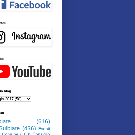
gram
be
io blog
tte
biate
(616)
Sulbiate
(436)
Eventi
Comune
(108)
Consiglio